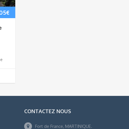
105
€
e
de
CONTACTEZ NOUS
Fort de France, MARTINIQUE.