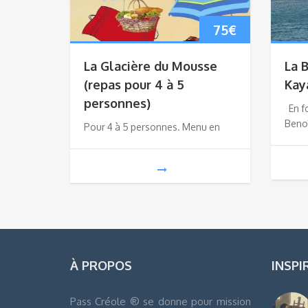
75
€
La Glacière du Mousse
La 
(repas pour 4 à 5
Kay
personnes)
En fo
Benoî
Pour 4 à 5 personnes. Menu en
À PROPOS
INSPI
Pass Créole ® se donne pour mission