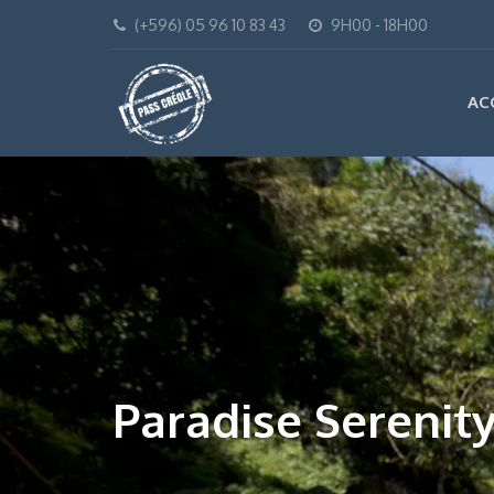
(+596) 05 96 10 83 43
9H00 - 18H00
AC
Paradise Serenity