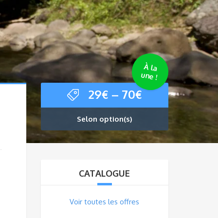
À la
une !
29
€
–
70
€
Selon option(s)
CATALOGUE
Voir toutes les offres