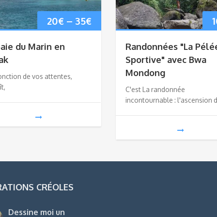
20
€
–
35
€
Baie du Marin en
Randonnées "La Pélé
ak
Sportive" avec Bwa
Mondong
nction de vos attentes,
t,
C'est La randonnée
incontournable : l'ascension 
RATIONS CRÉOLES
Dessine moi un