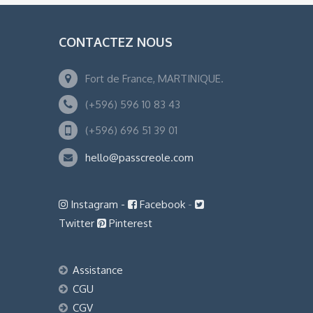
CONTACTEZ NOUS
Fort de France, MARTINIQUE.
(+596) 596 10 83 43
(+596) 696 51 39 01
hello@passcreole.com
Instagram -
Facebook
-
Twitter
Pinterest
Assistance
CGU
CGV