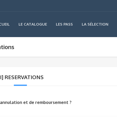
CUEIL
LE CATALOGUE
LES PASS
LA SÉLECTION
ations
II] RESERVATIONS
d’annulation et de remboursement ?