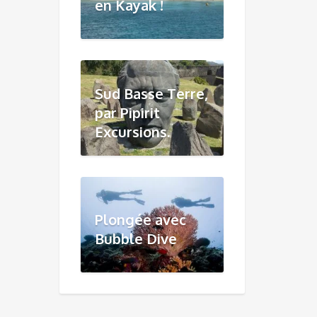
en Kayak !
Sud Basse Terre,
par Pipirit
Excursions.
Plongée avec
Bubble Dive