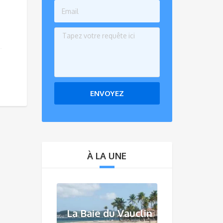
ENVOYEZ
À LA UNE
La Baie du Vauclin