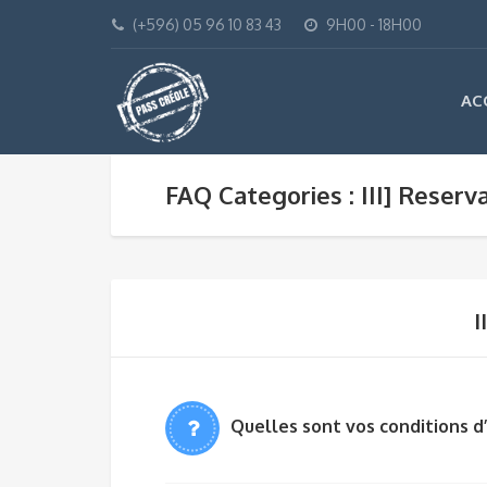
(+596) 05 96 10 83 43
9H00 - 18H00
AC
FAQ Categories : III] Reserv
I
Quelles sont vos conditions 