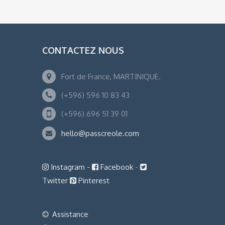
CONTACTEZ NOUS
Fort de France, MARTINIQUE.
(+596) 596 10 83 43
(+596) 696 51 39 01
hello@passcreole.com
Instagram -
Facebook
-
Twitter
Pinterest
Assistance