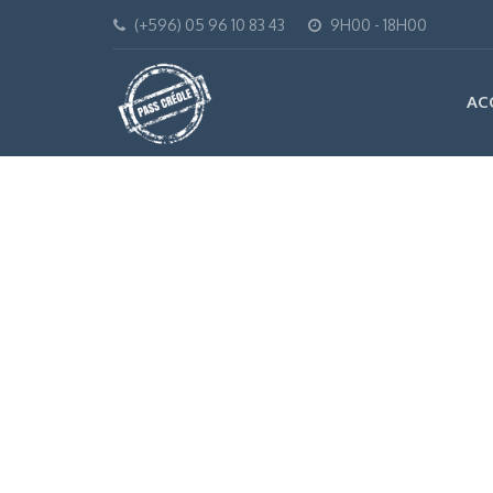
(+596) 05 96 10 83 43
9H00 - 18H00
AC